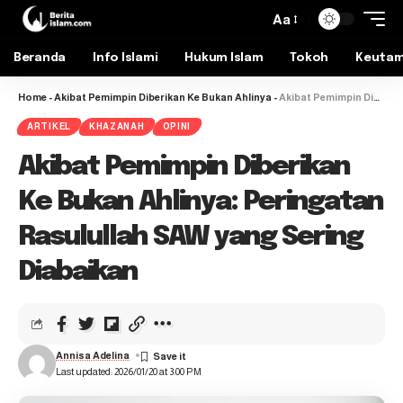
Aa
Beranda
Info Islami
Hukum Islam
Tokoh
Keuta
Home
-
Akibat Pemimpin Diberikan Ke Bukan Ahlinya
-
Akibat Pemimpin Diberikan Ke Bukan Ahlinya: Peringatan Rasulullah SAW yang Sering Diabaikan
ARTIKEL
KHAZANAH
OPINI
Akibat Pemimpin Diberikan
Ke Bukan Ahlinya: Peringatan
Rasulullah SAW yang Sering
Diabaikan
Annisa Adelina
Last updated: 2026/01/20 at 3:00 PM