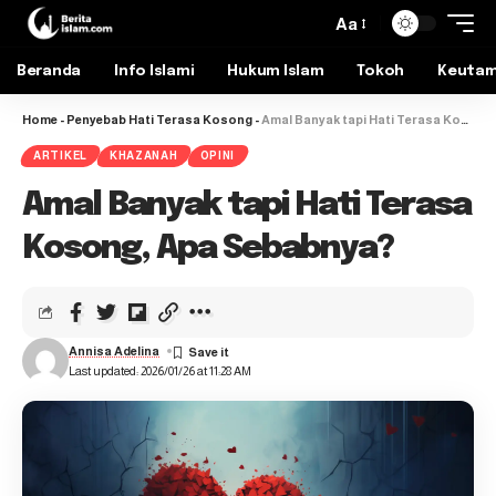
Aa
Beranda
Info Islami
Hukum Islam
Tokoh
Keuta
Home
-
Penyebab Hati Terasa Kosong
-
Amal Banyak tapi Hati Terasa Kosong, Apa Sebabnya?
ARTIKEL
KHAZANAH
OPINI
Amal Banyak tapi Hati Terasa
Kosong, Apa Sebabnya?
Annisa Adelina
Last updated: 2026/01/26 at 11:28 AM