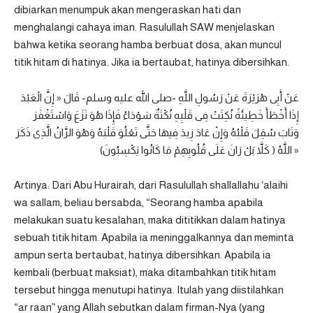
dibiarkan menumpuk akan mengeraskan hati dan
menghalangi cahaya iman. Rasulullah SAW menjelaskan
bahwa ketika seorang hamba berbuat dosa, akan muncul
titik hitam di hatinya. Jika ia bertaubat, hatinya dibersihkan.
عَنْ أَبِى هُرَيْرَةَ عَنْ رَسُولِ اللَّهِ -صلى الله عليه وسلم- قَالَ « إِنَّ الْعَبْدَ
إِذَا أَخْطَأَ خَطِيئَةً نُكِتَتْ فِى قَلْبِهِ نُكْتَةٌ سَوْدَاءُ فَإِذَا هُوَ نَزَعَ وَاسْتَغْفَرَ
وَتَابَ سُقِلَ قَلْبُهُ وَإِنْ عَادَ زِيدَ فِيهَا حَتَّى تَعْلُوَ قَلْبَهُ وَهُوَ الرَّانُ الَّذِى ذَكَرَ
اللَّهُ ( كَلاَّ بَلْ رَانَ عَلَى قُلُوبِهِمْ مَا كَانُوا يَكْسِبُونَ) »
Artinya: Dari Abu Hurairah, dari Rasulullah shallallahu ‘alaihi
wa sallam, beliau bersabda, “Seorang hamba apabila
melakukan suatu kesalahan, maka dititikkan dalam hatinya
sebuah titik hitam. Apabila ia meninggalkannya dan meminta
ampun serta bertaubat, hatinya dibersihkan. Apabila ia
kembali (berbuat maksiat), maka ditambahkan titik hitam
tersebut hingga menutupi hatinya. Itulah yang diistilahkan
“ar raan” yang Allah sebutkan dalam firman-Nya (yang