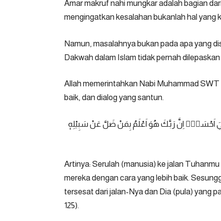
Amar makruf nahi mungkar adalah bagian dari a
mengingatkan kesalahan bukanlah hal yang kel
Namun, masalahnya bukan pada apa yang di
Dakwah dalam Islam tidak pernah dilepaskan 
Allah memerintahkan Nabi Muhammad SWT u
baik, dan dialog yang santun.
 هِيَ اَحْسَنُۗ اِنَّ رَبَّكَ هُوَ اَعْلَمُ بِمَنْ ضَلَّ عَنْ سَبِيْلِهٖ
Artinya: Serulah (manusia) ke jalan Tuhanmu
mereka dengan cara yang lebih baik. Sesung
tersesat dari jalan-Nya dan Dia (pula) yang p
125
).