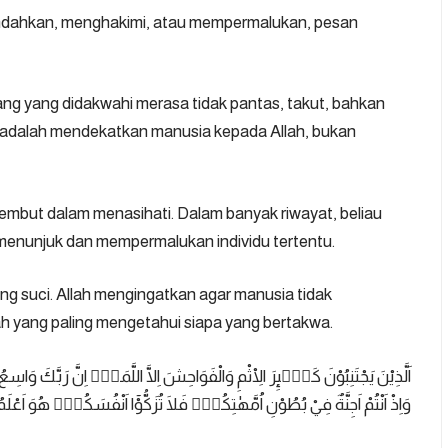
ndahkan, menghakimi, atau mempermalukan, pesan
ang yang didakwahi merasa tidak pantas, takut, bahkan
 adalah mendekatkan manusia kepada Allah, bukan
embut dalam menasihati. Dalam banyak riwayat, beliau
enunjuk dan mempermalukan individu tertentu.
aling suci. Allah mengingatkan agar manusia tidak
lah yang paling mengetahui siapa yang bertakwa.
اَلَّذِيْنَ يَجْتَنِبُوْنَ كَبٰۤىِٕرَ الْاِثْمِ وَالْفَوَاحِشَ اِلَّا اللَّمَمَۙ اِنَّ رَبَّكَ وَاس
وَاِذْ اَنْتُمْ اَجِنَّةٌ فِيْ بُطُوْنِ اُمَّهٰتِكُمْۗ فَلَا تُزَكُّوْٓا اَنْفُسَكُمْۗ هُوَ اَعْلَمُ 