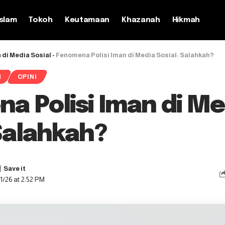
slam
Tokoh
Keutamaan
Khazanah
Hikmah
 di Media Sosial
-
Fenomena Polisi Iman di Media Sosial: Salahkah?
H
OPINI
a Polisi Iman di Me
 Salahkah?
1/26 at 2:52 PM