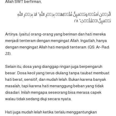
Allah SWT berfirman,
اَلَّذِيۡنَ اٰمَنُوۡا وَتَطۡمَٮِٕنُّ قُلُوۡبُهُمۡ بِذِكۡرِ اللّٰهِ​ ؕ اَلَا بِذِكۡرِ اللّٰهِ
تَطۡمَٮِٕنُّ الۡقُلُوۡبُ ؕ‏ ٢٨
Artinya: (yaitu) orang-orang yang beriman dan hati mereka
menjadi tenteram dengan mengingat Allah. Ingatlah, hanya
dengan mengingat Allah hati menjadi tenteram. (
QS. Ar-Rad:
28
).
Selain itu, dosa yang dianggap ringan juga berpengaruh
besar. Dosa kecil yang terus diulang tanpa taubat membuat
hati berat, sensitif, dan mudah lelah. Bukan karena banyak
masalah, tapi karena hati menanggung beban yang tidak
disadari. Inilah mengapa seseorang bisa merasa capek
walau tidak sedang diuji secara nyata.
Hati juga mudah lelah ketika terlalu menggantungkan