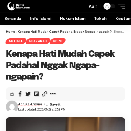
Aa
Beranda
Info Islami
Hukum Islam
Tokoh
Keuta
Home
-
Kenapa Hati Mudah Capek Padahal Nggak Ngapa-ngapain?
-
Kenapa Hati Mudah Capek Padahal Nggak Ngapa-ngapain?
ARTIKEL
KHAZANAH
OPINI
Kenapa Hati Mudah Capek
Padahal Nggak Ngapa-
ngapain?
Annisa Adelina
Last updated: 2026/01/29 at 2:52 PM