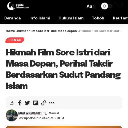
Aa
Beranda
Info Islami
Hukum Islam
Tokoh
Keuta
Home
-
hikmah film sore istri dari masa depan
-
Hikmah Film Sore Istri dari Masa Depan, Perihal Takdir Berdasarkan Sudut Pandang Islam
HIKMAH
Hikmah Film Sore Istri dari
Masa Depan, Perihal Takdir
Berdasarkan Sudut Pandang
Islam
Suci Wulandari
Last updated: 2025/09/23 at 3:58 PM