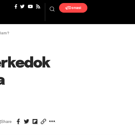
Donasi
slam?
erkedok
a
Share