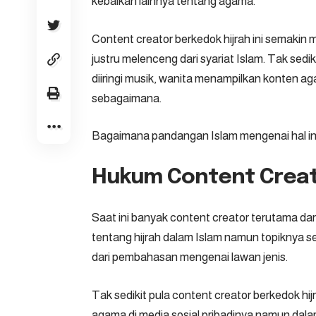
kebaikan lainnya tentang agama.
Content creator berkedok hijrah ini semakin m
justru melenceng dari syariat Islam. Tak sedi
diiringi musik, wanita menampilkan konten a
sebagaimana.
Bagaimana pandangan Islam mengenai hal in
Hukum Content Creat
Saat ini banyak content creator terutama 
tentang hijrah dalam Islam namun topiknya se
dari pembahasan mengenai lawan jenis.
Tak sedikit pula content creator berkedok h
agama di media sosial pribadinya namun dalam 