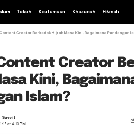
slam
Tokoh
Keutamaan
Khazanah
Hikmah
Content Creator Berkedok Hijrah Masa Kini, Bagaimana Pandangan I
Content Creator B
Masa Kini, Bagaiman
an Islam?
1/13 at 4:10 PM