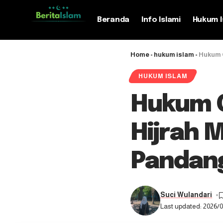
Beranda
Info Islami
Hukum I
Home
-
hukum islam
-
Hukum 
HUKUM ISLAM
Hukum 
Hijrah 
Pandang
Suci Wulandari
Last updated: 2026/0