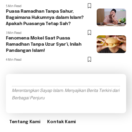
5 Min Read
Puasa Ramadhan Tanpa Sahur,
Bagaimana Hukumnya dalam Islam?
Apakah Puasanya Tetap Sah?
3 Min Read
Fenomena Mokel Saat Puasa
Ramadhan Tanpa Uzur Syar’i, Inilah
Pandangan Islam!
4 Min Read
Merentangkan Sayap Islam: Menyajikan Berita Terkini dari
Berbagai Penjuru
Tentang Kami
Kontak Kami