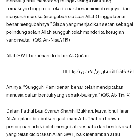
mereka (untuk memotong telinga-telinga binatang
ternaknya) hingga mereka benar-benar memotongnya, dan
menyuruh mereka (mengubah ciptaan Allah) hingga benar-
benar mengubahnya.” Siapa yang menjadikan setan sebagai
pelindung selain Allah sungguh telah menderita kerugian
yang nyata.”
(QS. An-Nisa’: 119)
Allah SWT berfirman di dalam Al-Qur’an:
لَقَدْ خَلَقْنَا الْاِنْسَانَ فِيْٓ اَحْسَنِ تَقْوِيْمٍۖ
Artinya: “Sungguh, Kami benar-benar telah menciptakan
manusia dalam bentuk yang sebaik-baiknya.” (QS. At-Tin: 4)
Dalam Fathul Bari Syarah Shahihil Bukhari, karya Ibnu Hajar
Al-Asqalani disebutkan qaul Imam Ath-Thabari bahwa
perempuan tidak boleh mengubah sesuatu dari bentuk asal
yang telah diciptakan Allah SWT, baik menambah atau