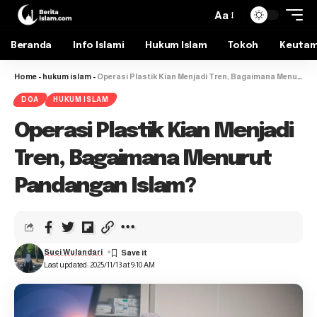
Aa
Beranda
Info Islami
Hukum Islam
Tokoh
Keuta
Home
-
hukum islam
-
Operasi Plastik Kian Menjadi Tren, Bagaimana Menurut Pandangan Islam?
DOA
HUKUM ISLAM
Operasi Plastik Kian Menjadi
Tren, Bagaimana Menurut
Pandangan Islam?
Suci Wulandari
Last updated: 2025/11/13 at 9:10 AM