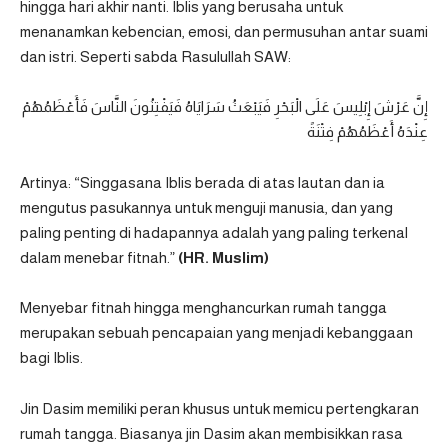
hingga hari akhir nanti. Iblis yang berusaha untuk
menanamkan kebencian, emosi, dan permusuhan antar suami
dan istri. Seperti sabda Rasulullah SAW:
إِنَّ عَرْشَ إِبْلِيسَ عَلَى الْبَحْرِ فَيَبْعَثُ سَرَايَاهُ فَيَفْتِنُونَ النَّاسَ فَأَعْظَمُهُمْ
عِنْدَهُ أَعْظَمُهُمْ فِتْنَةً
Artinya: “Singgasana Iblis berada di atas lautan dan ia
mengutus pasukannya untuk menguji manusia, dan yang
paling penting di hadapannya adalah yang paling terkenal
dalam menebar fitnah.”
(HR. Muslim)
Menyebar fitnah hingga menghancurkan rumah tangga
merupakan sebuah pencapaian yang menjadi kebanggaan
bagi Iblis.
Jin Dasim memiliki peran khusus untuk memicu pertengkaran
rumah tangga. Biasanya jin Dasim akan membisikkan rasa