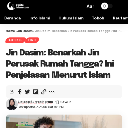
Aa
Beranda
Info Islami
Hukum Islam
Tokoh
Keuta
Home
-
Jin Dasim
-
Jin Dasim: Benarkah Jin Perusak Rumah Tangga? Ini Penjelasan Menurut Islam
ARTIKEL
FIQH
Jin Dasim: Benarkah Jin
Perusak Rumah Tangga? Ini
Penjelasan Menurut Islam
Lintang Suryaningrum
Last updated: 2026/01/31 at 3:03 PM