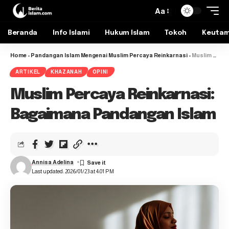
Aa
Beranda
Info Islami
Hukum Islam
Tokoh
Keuta
Home
-
Pandangan Islam Mengenai Muslim Percaya Reinkarnasi
-
Muslim Percaya Reinkarnasi: Bagaimana Pandangan Islam
ARTIKEL
KHAZANAH
OPINI
Muslim Percaya Reinkarnasi:
Bagaimana Pandangan Islam
Annisa Adelina
Last updated: 2026/01/23 at 4:01 PM