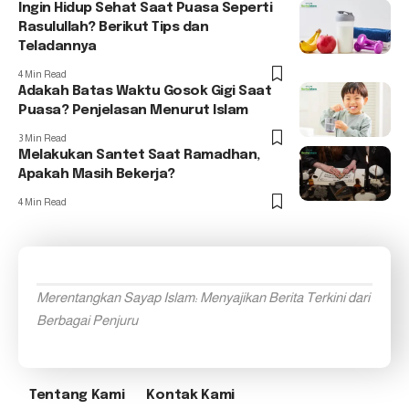
Ingin Hidup Sehat Saat Puasa Seperti
Rasulullah? Berikut Tips dan
Teladannya
4 Min Read
Adakah Batas Waktu Gosok Gigi Saat
Puasa? Penjelasan Menurut Islam
3 Min Read
Melakukan Santet Saat Ramadhan,
Apakah Masih Bekerja?
4 Min Read
Merentangkan Sayap Islam: Menyajikan Berita Terkini dari
Berbagai Penjuru
Tentang Kami
Kontak Kami