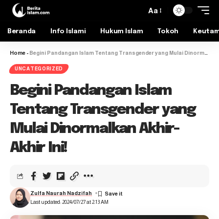
Aa
Beranda
Info Islami
Hukum Islam
Tokoh
Keuta
Home
-
Begini Pandangan Islam Tentang Transgender yang Mulai Dinormalkan Akhir-Akhir Ini!
UNCATEGORIZED
Begini Pandangan Islam
Tentang Transgender yang
Mulai Dinormalkan Akhir-
Akhir Ini!
Zulfa Naurah Nadzifah
Last updated: 2024/07/27 at 2:13 AM