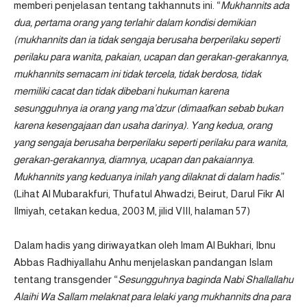
memberi penjelasan tentang takhannuts ini. “
Mukhannits ada
dua, pertama orang yang terlahir dalam kondisi demikian
(mukhannits dan ia tidak sengaja berusaha berperilaku seperti
perilaku para wanita, pakaian, ucapan dan gerakan-gerakannya,
mukhannits semacam ini tidak tercela, tidak berdosa, tidak
memiliki cacat dan tidak dibebani hukuman karena
sesungguhnya ia orang yang ma’dzur (dimaafkan sebab bukan
karena kesengajaan dan usaha darinya). Yang kedua, orang
yang sengaja berusaha berperilaku seperti perilaku para wanita,
gerakan-gerakannya, diamnya, ucapan dan pakaiannya.
Mukhannits yang keduanya inilah yang dilaknat di dalam hadis.
”
(Lihat Al Mubarakfuri, Thufatul Ahwadzi, Beirut, Darul Fikr Al
Ilmiyah, cetakan kedua, 2003 M, jilid VIII, halaman 57)
Dalam hadis yang diriwayatkan oleh Imam Al Bukhari, Ibnu
Abbas Radhiyallahu Anhu menjelaskan pandangan Islam
tentang transgender “
Sesungguhnya baginda Nabi Shallallahu
Alaihi Wa Sallam melaknat para lelaki yang mukhannits dna para