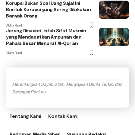
Korupsi Bukan Soal Uang Saja! Ini
Bentuk Korupsi yang Sering Dilakukan
Banyak Orang
3 Min Read
Jarang Disadari, Inilah Sifat Mukmin
yang Mendapatkan Ampunan dan
Pahala Besar Menurut Al-Qur’an
3 Min Read
Merentangkan Sayap Islam: Menyajikan Berita Terkini dari
Berbagai Penjuru
Tentang Kami
Kontak Kami
Pedoman Media Siber
Susunan Redaksi