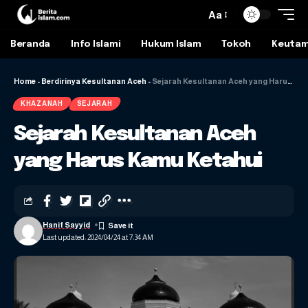
Aa
Beranda
Info Islami
Hukum Islam
Tokoh
Keuta
Home
-
Berdirinya Kesultanan Aceh
-
Sejarah Kesultanan Aceh yang Harus Kamu Ketahui
KHAZANAH
SEJARAH
Sejarah Kesultanan Aceh
yang Harus Kamu Ketahui
Hanif Sayyid
Last updated: 2024/04/24 at 7:34 AM