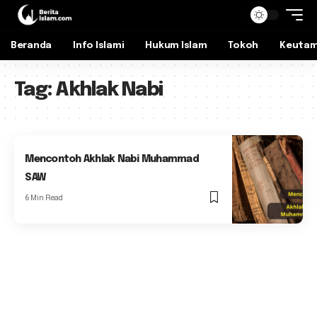
Beranda
Info Islami
Hukum Islam
Tokoh
Keuta
Tag:
Akhlak Nabi
Mencontoh Akhlak Nabi Muhammad
SAW
6 Min Read