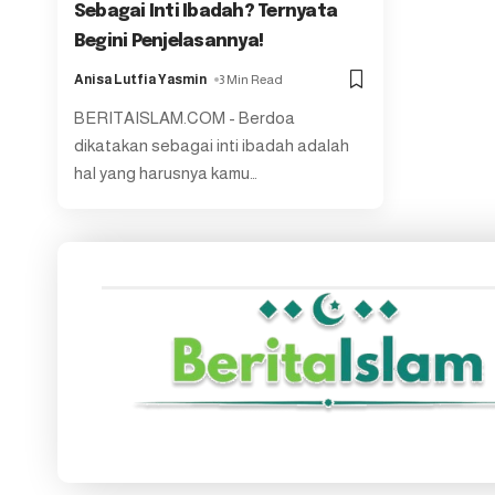
Sebagai Inti Ibadah? Ternyata
Begini Penjelasannya!
Anisa Lutfia Yasmin
3 Min Read
BERITAISLAM.COM - Berdoa
dikatakan sebagai inti ibadah adalah
hal yang harusnya kamu
…