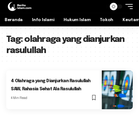
Beranda
Info Islami
Hukum Islam
Tokoh
Keuta
Tag:
olahraga yang dianjurkan
rasulullah
4 Olahraga yang Dianjurkan Rasulullah
SAW, Rahasia Sehat Ala Rasulullah
4 Min Read