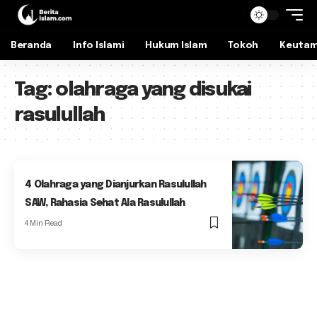
Beranda
Info Islami
Hukum Islam
Tokoh
Keuta
Tag:
olahraga yang disukai
rasulullah
4 Olahraga yang Dianjurkan Rasulullah
SAW, Rahasia Sehat Ala Rasulullah
4 Min Read