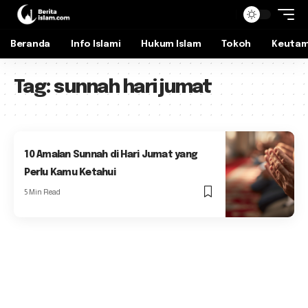
Beranda
Info Islami
Hukum Islam
Tokoh
Keuta
Tag:
sunnah hari jumat
10 Amalan Sunnah di Hari Jumat yang
Perlu Kamu Ketahui
5 Min Read