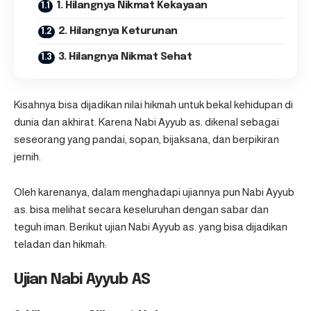
1. Hilangnya Nikmat Kekayaan
2. Hilangnya Keturunan
3. Hilangnya Nikmat Sehat
Kisahnya bisa dijadikan nilai hikmah untuk bekal kehidupan di
dunia dan akhirat. Karena Nabi Ayyub as. dikenal sebagai
seseorang yang pandai, sopan, bijaksana, dan berpikiran
jernih.
Oleh karenanya, dalam menghadapi ujiannya pun Nabi Ayyub
as. bisa melihat secara keseluruhan dengan sabar dan
teguh iman. Berikut ujian Nabi Ayyub as. yang bisa dijadikan
teladan dan hikmah:
Ujian Nabi Ayyub AS