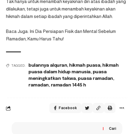
Tak hanya untuk menambah keyakinan diri atas ibadah yang
dilakukan, tetapi juga untuk menambah keyakinan akan
hikmah dalam setiap ibadah yang diperintahkan Allah.
Baca Juga:
Ini Dia Persiapan Fisik dan Mental Sebelum
Ramadan, Kamu Harus Tahu!
bulannya alquran
,
hikmah puasa
,
hikmah
TAGGED:
puasa dalam hidup manusia
,
puasa
meningkatkan takwa
,
puasa ramadan
,
ramadan
,
ramadan 1445 h
Facebook
Cari