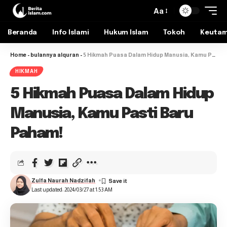
Aa
Beranda
Info Islami
Hukum Islam
Tokoh
Keuta
Home
-
bulannya alquran
-
5 Hikmah Puasa Dalam Hidup Manusia, Kamu Pasti Baru Paham!
HIKMAH
5 Hikmah Puasa Dalam Hidup
Manusia, Kamu Pasti Baru
Paham!
Zulfa Naurah Nadzifah
Last updated: 2024/03/27 at 1:53 AM