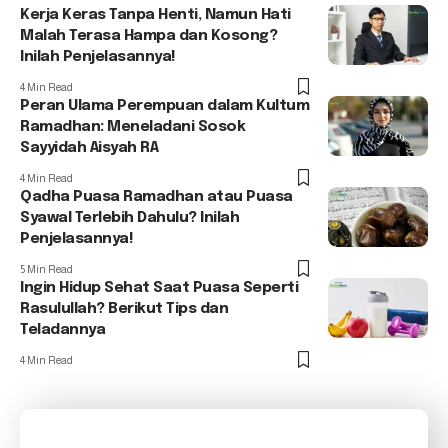
Kerja Keras Tanpa Henti, Namun Hati
Malah Terasa Hampa dan Kosong?
Inilah Penjelasannya!
4 Min Read
Peran Ulama Perempuan dalam Kultum
Ramadhan: Meneladani Sosok
Sayyidah Aisyah RA
4 Min Read
Qadha Puasa Ramadhan atau Puasa
Syawal Terlebih Dahulu? Inilah
Penjelasannya!
5 Min Read
Ingin Hidup Sehat Saat Puasa Seperti
Rasulullah? Berikut Tips dan
Teladannya
4 Min Read