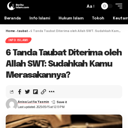
Aa
Beranda
Info Islami
Hukum Islam
Tokoh
Keuta
Home
-
taubat
-
6 Tanda Taubat Diterima oleh Allah SWT: Sudahkah Kamu Merasakannya?
INFO ISLAMI
6 Tanda Taubat Diterima oleh
Allah SWT: Sudahkah Kamu
Merasakannya?
Anisa Lutfia Yasmin
Last updated: 2025/05/15 at 12:13 PM