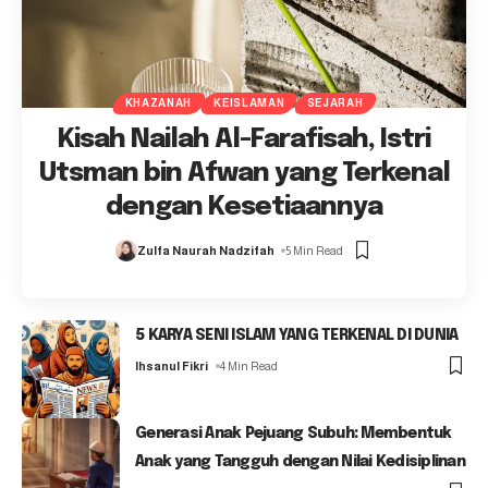
KHAZANAH
KEISLAMAN
SEJARAH
Kisah Nailah Al-Farafisah, Istri
Utsman bin Afwan yang Terkenal
dengan Kesetiaannya
Zulfa Naurah Nadzifah
5 Min Read
5 KARYA SENI ISLAM YANG TERKENAL DI DUNIA
Ihsanul Fikri
4 Min Read
Generasi Anak Pejuang Subuh: Membentuk
Anak yang Tangguh dengan Nilai Kedisiplinan