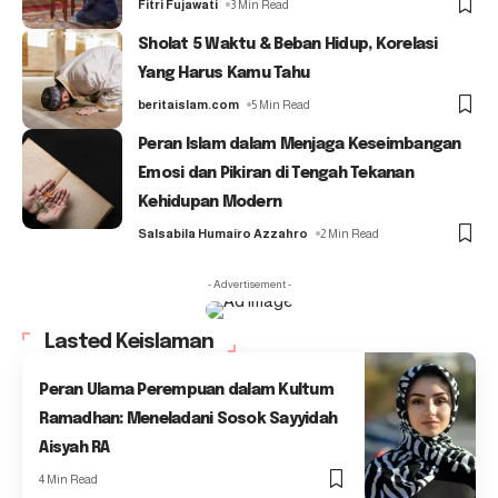
Fitri Fujawati
3 Min Read
Sholat 5 Waktu & Beban Hidup, Korelasi
Yang Harus Kamu Tahu
beritaislam.com
5 Min Read
Peran Islam dalam Menjaga Keseimbangan
Emosi dan Pikiran di Tengah Tekanan
Kehidupan Modern
Salsabila Humairo Azzahro
2 Min Read
- Advertisement -
Lasted Keislaman
Peran Ulama Perempuan dalam Kultum
Ramadhan: Meneladani Sosok Sayyidah
Aisyah RA
4 Min Read