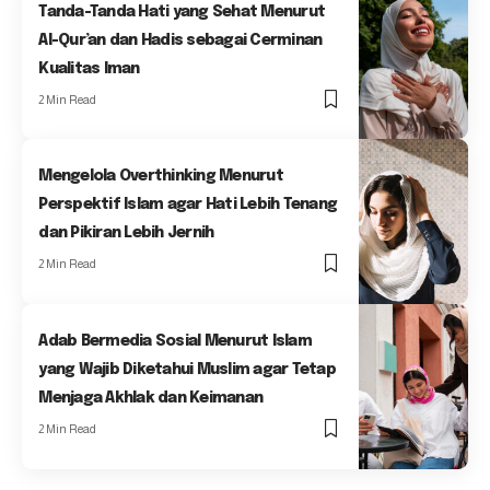
Tanda-Tanda Hati yang Sehat Menurut
Al-Qur’an dan Hadis sebagai Cerminan
Kualitas Iman
2 Min Read
Mengelola Overthinking Menurut
Perspektif Islam agar Hati Lebih Tenang
dan Pikiran Lebih Jernih
2 Min Read
Adab Bermedia Sosial Menurut Islam
yang Wajib Diketahui Muslim agar Tetap
Menjaga Akhlak dan Keimanan
2 Min Read