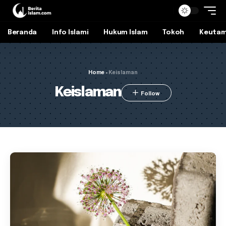
Beranda
Info Islami
Hukum Islam
Tokoh
Keuta
Home
-
Keislaman
Keislaman