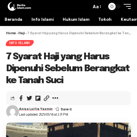
Aa
Beranda
Info Islami
Hukum Islam
Tokoh
Keuta
Home
-
Haji
-
7 Syarat Haji yang Harus Dipenuhi Sebelum Berangkat ke Tanah Suci
INFO ISLAMI
7 Syarat Haji yang Harus
Dipenuhi Sebelum Berangkat
ke Tanah Suci
Anisa Lutfia Yasmin
Last updated: 2025/05/16 at 2:31 PM