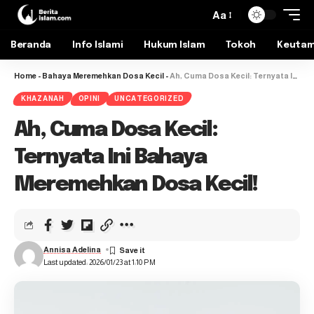
Aa
Beranda
Info Islami
Hukum Islam
Tokoh
Keuta
Home
-
Bahaya Meremehkan Dosa Kecil
-
Ah, Cuma Dosa Kecil: Ternyata Ini Bahaya Meremehkan Dosa Kecil!
KHAZANAH
OPINI
UNCATEGORIZED
Ah, Cuma Dosa Kecil:
Ternyata Ini Bahaya
Meremehkan Dosa Kecil!
Annisa Adelina
Last updated: 2026/01/23 at 1:10 PM