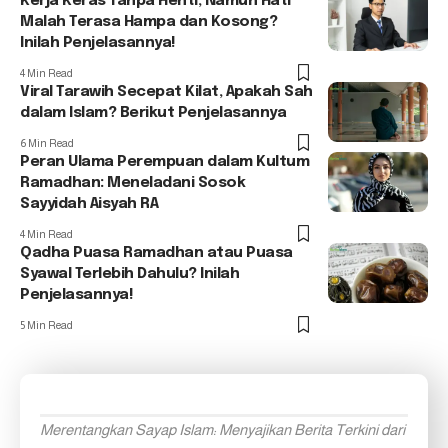
Kerja Keras Tanpa Henti, Namun Hati
Malah Terasa Hampa dan Kosong?
Inilah Penjelasannya!
4 Min Read
Viral Tarawih Secepat Kilat, Apakah Sah
dalam Islam? Berikut Penjelasannya
6 Min Read
Peran Ulama Perempuan dalam Kultum
Ramadhan: Meneladani Sosok
Sayyidah Aisyah RA
4 Min Read
Qadha Puasa Ramadhan atau Puasa
Syawal Terlebih Dahulu? Inilah
Penjelasannya!
5 Min Read
Merentangkan Sayap Islam: Menyajikan Berita Terkini dari