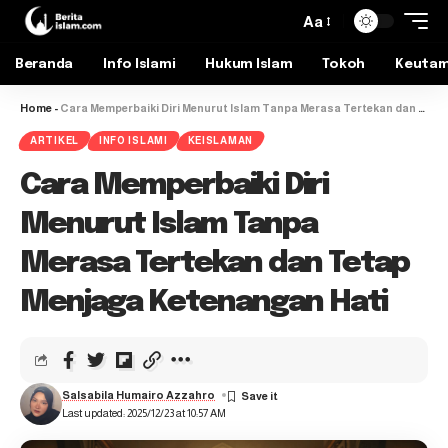
Aa
Beranda
Info Islami
Hukum Islam
Tokoh
Keuta
Home
-
Cara Memperbaiki Diri Menurut Islam Tanpa Merasa Tertekan dan Tetap Menjaga Ketenangan Hati
ARTIKEL
INFO ISLAMI
KEISLAMAN
Cara Memperbaiki Diri
Menurut Islam Tanpa
Merasa Tertekan dan Tetap
Menjaga Ketenangan Hati
Salsabila Humairo Azzahro
Last updated: 2025/12/23 at 10:57 AM