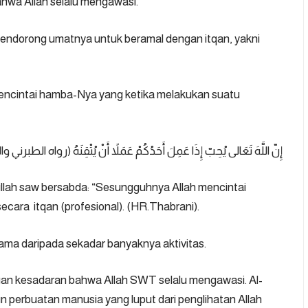
ahwa Allah selalu mengawasi.
g mendorong umatnya untuk beramal dengan itqan, yakni
ncintai hamba-Nya yang ketika melakukan suatu
إِنّ اللَّهَ تَعَالى يُحِبّ إِذَا عَمِلَ أَحَدُكُمْ عَمَلاً أَنْ يُتْقِنَهُ (رواه الطبر)
ullah saw bersabda: “Sesungguhnya Allah mencintai
cara itqan (profesional). (
HR.Thabrani
).
tama daripada sekadar banyaknya aktivitas.
ngan kesadaran bahwa Allah SWT selalu mengawasi. Al-
 perbuatan manusia yang luput dari penglihatan Allah