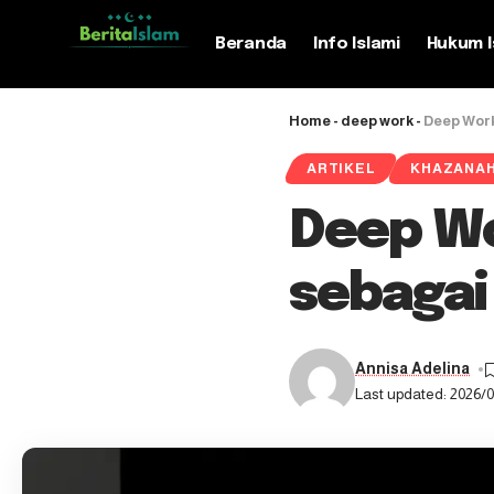
Beranda
Info Islami
Hukum I
Home
-
deep work
-
Deep Work
ARTIKEL
KHAZANA
Deep Wo
sebagai
Annisa Adelina
Last updated: 2026/0