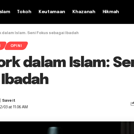
slam
Tokoh
Keutamaan
Khazanah
Hikmah
 dalam Islam: Seni Fokus sebagai Ibadah
H
OPINI
rk dalam Islam: Se
 Ibadah
2/03 at 11:06 AM