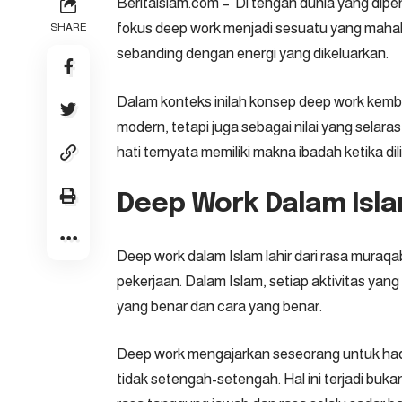
Beritaislam.com
– Di tengah dunia yang dipenu
fokus
deep work
menjadi sesuatu yang mahal. 
SHARE
sebanding dengan energi yang dikeluarkan.
Dalam konteks inilah konsep deep work kemba
modern, tetapi juga sebagai nilai yang selar
hati ternyata memiliki makna ibadah ketika di
Deep Work Dalam Isla
Deep work dalam Islam lahir dari rasa muraqab
pekerjaan. Dalam Islam, setiap aktivitas yang
yang benar dan cara yang benar.
Deep work mengajarkan seseorang untuk hadi
tidak setengah-setengah. Hal ini terjadi buka