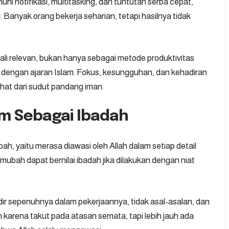
hi notifikasi, multitasking, dan tuntutan serba cepat,
Banyak orang bekerja seharian, tetapi hasilnya tidak
li relevan, bukan hanya sebagai metode produktivitas
as dengan ajaran Islam. Fokus, kesungguhan, dan kehadiran
lihat dari sudut pandang iman.
m Sebagai Ibadah
ah, yaitu merasa diawasi oleh Allah dalam setiap detail
 mubah dapat bernilai ibadah jika dilakukan dengan niat
r sepenuhnya dalam pekerjaannya, tidak asal-asalan, dan
n karena takut pada atasan semata, tapi lebih jauh ada