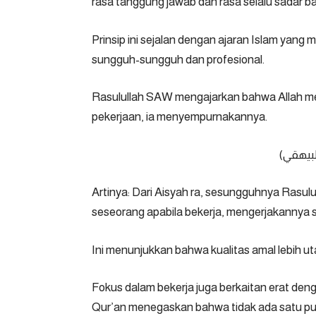
rasa tanggung jawab dan rasa selalu sadar b
Prinsip ini sejalan dengan ajaran Islam yan
sungguh-sungguh dan profesional.
Rasulullah SAW mengajarkan bahwa Allah me
pekerjaan, ia menyempurnakannya.
ني والبيهقي
Artinya: Dari Aisyah ra, sesungguhnya Rasul
seseorang apabila bekerja, mengerjakannya se
Ini menunjukkan bahwa kualitas amal lebih u
Fokus dalam bekerja juga berkaitan erat de
Qur’an menegaskan bahwa tidak ada satu pun