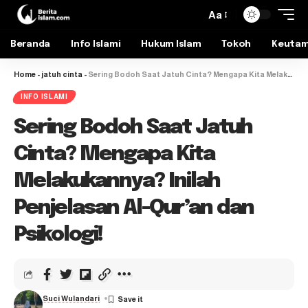
Aa
Beranda
Info Islami
Hukum Islam
Tokoh
Keuta
Home
-
jatuh cinta
-
Sering Bodoh Saat Jatuh Cinta? Mengapa Kita Melakukannya? Inilah Penjelasan Al-Qur’an dan Psikologi!
INFO ISLAMI
Sering Bodoh Saat Jatuh
Cinta? Mengapa Kita
Melakukannya? Inilah
Penjelasan Al-Qur’an dan
Psikologi!
Suci Wulandari