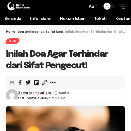
Aa
Beranda
Info Islami
Hukum Islam
Tokoh
Keuta
Home
-
doa terhindar dari sifat lupa
-
Inilah Doa Agar Terhindar dari Sifat Pengecut!
DOA
Inilah Doa Agar Terhindar
dari Sifat Pengecut!
Zakya rohmatul laila
Last updated: 2024/07/29 at 2:02 AM