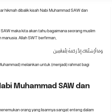
r hikmah dibalik kisah Nabi Muhammad SAW dan
ad SAW maka kita akan tahu bagaimana seorang muslim
n manusia. Allah SWT berfirman,
وَمَا أَرْسَلْنَاكَ إِلَّا رَحْمَةً لِلْعَالَمِينَ
(Muhammad) melainkan untuk (menjadi) rahmat bagi
h Nabi Muhammad SAW dan
ta menemukan orang yang lisannya sangat enteng dalam