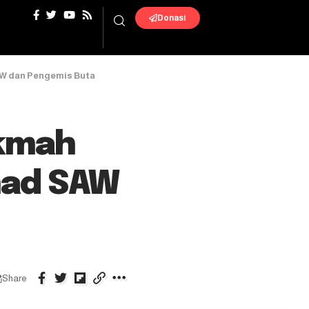
Donasi
AW dan Pengemis Buta
ikmah
mad SAW
Share