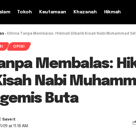
slam
Tokoh
Keutamaan
Khazanah
Hikmah
as
-
Dihina Tanpa Membalas: Hikmah Dibalik Kisah Nabi Muhammad S
MI
OPINI
Tanpa Membalas: H
 Kisah Nabi Muham
gemis Buta
1/09 at 11:18 AM