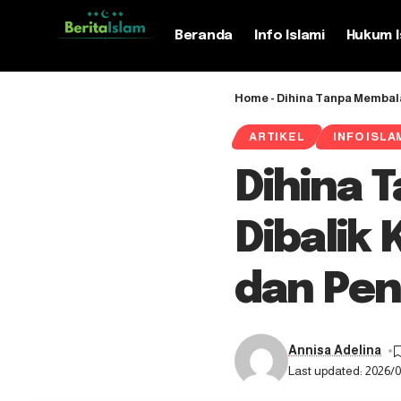
Beranda
Info Islami
Hukum I
Home
-
Dihina Tanpa Membal
ARTIKEL
INFO ISLA
Dihina 
Dibalik
dan Pen
Annisa Adelina
Last updated: 2026/0