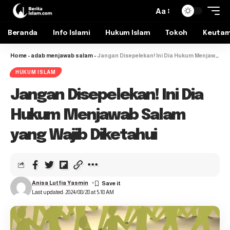
Aa
Beranda
Info Islami
Hukum Islam
Tokoh
Keuta
Home
-
adab menjawab salam
-
Jangan Disepelekan! Ini Dia Hukum Menjawab Salam yang Wajib Diketahui
HUKUM ISLAM
Jangan Disepelekan! Ini Dia
Hukum Menjawab Salam
yang Wajib Diketahui
Anisa Lutfia Yasmin
Last updated: 2024/08/28 at 5:18 AM