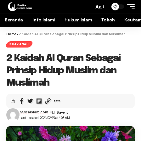
Aa
Beranda
Info Islami
Hukum Islam
Tokoh
Keuta
Home
-
2 Kaidah Al Quran Sebagai Prinsip Hidup Muslim dan Muslimah
KHAZANAH
2 Kaidah Al Quran Sebagai
Prinsip Hidup Muslim dan
Muslimah
beritaislam.com
Last updated: 2024/02/15 at 4:03 AM