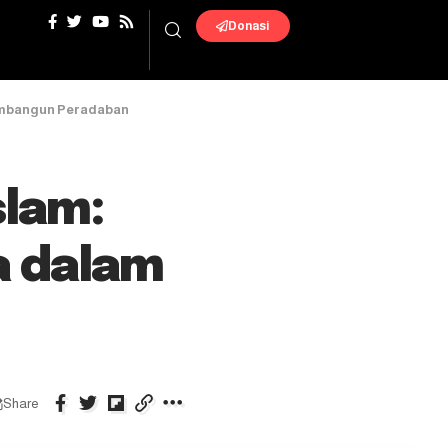
Donasi
embangun Peradaban
slam:
a dalam
Share