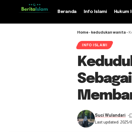
Beranda
Info Islami
Hukum I
Home
-
kedudukan wanita
-
K
INFO ISLAMI
Keduduk
Sebagai
Memban
Suci Wulandari
Last updated: 2025/0