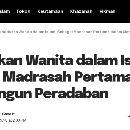
slam
Tokoh
Keutamaan
Khazanah
Hikmah
edudukan Wanita dalam Islam: Sebagai Madrasah Pertama dalam M
an Wanita dalam I
 Madrasah Pertam
gun Peradaban
9/18 at 2:00 PM