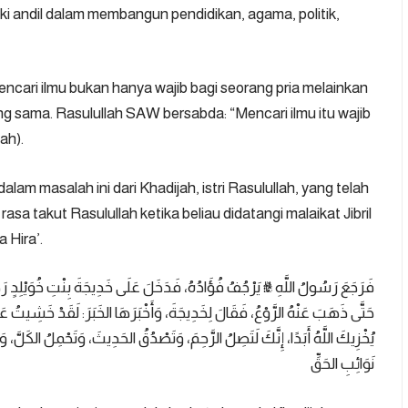
iki andil dalam membangun pendidikan, agama, politik,
ari ilmu bukan hanya wajib bagi seorang pria melainkan
ng sama. Rasulullah SAW bersabda: “Mencari ilmu itu wajib
ah).
alam masalah ini dari Khadijah, istri Rasulullah, yang telah
a takut Rasulullah ketika beliau didatangi malaikat Jibril
 Hira’.
فَرَجَعَ رَسُولُ اللَّهِ ﷺ يَرْجُفُ فُؤَادُهُ، فَدَخَلَ عَلَى خَدِيجَةَ بِنْتِ خُوَيْلِدٍ رَضِ،
حَتَّى ذَهَبَ عَنْهُ الرَّوْعُ، فَقَالَ لِخَدِيجَةَ، وَأَخْبَرَهَا الخَبَرَ: لَقَدْ خَشِيتُ عَل
يُخْزِيكَ اللَّهُ أَبَدًا، إِنَّكَ لَتَصِلُ الرَّحِمَ، وَتَصْدُقُ الحَدِيثَ، وَتَحْمِلُ الكَل
نَوَائِبِ الحَقِّ