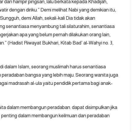
r dan hampir pingsan, lalu berkata kepada Khadijah,
atir dengan diriku.” Demi melihat Nabi yang demikian itu,
ungguh, demi Allah, sekali-kali Dia tidak akan
ng senantiasa menyambung tali silaturahim, senantiasa
gerjakan apa yang belum pernah dilakukan orang lain,
” (Hadist Riwayat Bukhari, Kitab Bad’ al-Wahyi no. 3,
a di dalam Islam, seorang muslimah harus senantiasa
peradaban bangsa yang lebih maju. Seorang wanita juga
agai madrasah al-ula yaitu pendidik pertama bagi anak-
ita dalam membangun peradaban. dapat disimpulkan jika
t penting dalam membangun keilmuan dan peradaban