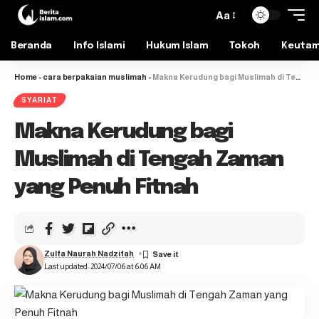
Aa
Beranda
Info Islami
Hukum Islam
Tokoh
Keuta
Home
-
cara berpakaian muslimah
-
Makna Kerudung bagi Muslimah di Tengah Zaman yang Penuh Fitnah
SYARIAT
Makna Kerudung bagi
Muslimah di Tengah Zaman
yang Penuh Fitnah
Zulfa Naurah Nadzifah
Last updated: 2024/07/06 at 6:06 AM