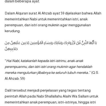
dalam beberapa ayat.
Dalam Alquran surat Al Ahzab ayat 59 dijelaskan bahwa Allah
memerintahkan Nabi untuk memerintahkan istri, anak
perempuan, dan istri orang mukmin agar menggunakan
kerudung.
يَا أَيُّهَا النَّبِيُّ قُلْ لِأَزْوَاجِكَ وَبَنَاتِكَ وَنِسَاءِ الْمُؤْمِنِينَ يُدْنِينَ عَلَيْهِنَّ مِنْ
جَلَابِيبِهِنَّ
“
Hai Nabi, katakanlah kepada istri-istrimu, anak-anak
perempuanmu, dan istri-istri orang mukmin agar hendaklah
mereka mengulurkan jilbabnya ke seluruh tubuh mereka…
” (Q.S.
Al Ahzab: 59)
Dalil tersebut menjadi penjelasan yang tegas tentang
perintah Allah pada Nabi Shallallahu Alaihi Wa Sallam untuk
memerintahkan anak perempuan, istri-istrinya, hingga istri