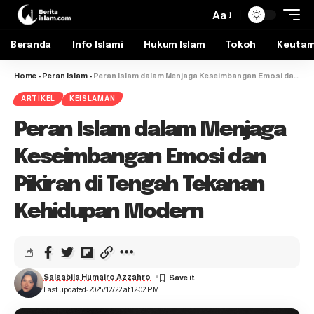
Aa
Beranda
Info Islami
Hukum Islam
Tokoh
Keuta
Home
-
Peran Islam
-
Peran Islam dalam Menjaga Keseimbangan Emosi dan Pikiran di Tengah Tekanan Kehidupan Modern
ARTIKEL
KEISLAMAN
Peran Islam dalam Menjaga
Keseimbangan Emosi dan
Pikiran di Tengah Tekanan
Kehidupan Modern
Salsabila Humairo Azzahro
Last updated: 2025/12/22 at 12:02 PM