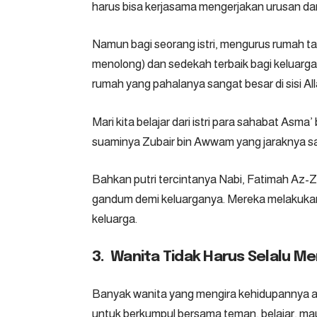
harus bisa kerjasama mengerjakan urusan dan
Namun bagi seorang istri, mengurus rumah ta
menolong) dan sedekah terbaik bagi keluargan
rumah yang pahalanya sangat besar di sisi A
Mari kita belajar dari istri para sahabat As
suaminya Zubair bin Awwam yang jaraknya s
Bahkan putri tercintanya Nabi, Fatimah Az
gandum demi keluarganya. Mereka melakukan
keluarga.
3. Wanita Tidak Harus Selalu 
Banyak wanita yang mengira kehidupannya ak
untuk berkumpul bersama teman, belajar, m