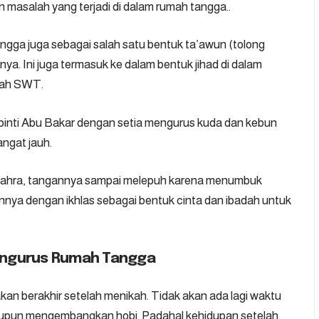
 masalah yang terjadi di dalam rumah tangga..
ngga juga sebagai salah satu bentuk ta’awun (tolong
ya. Ini juga termasuk ke dalam bentuk jihad di dalam
llah SWT.
ma’ binti Abu Bakar dengan setia mengurus kuda dan kebun
angat jauh.
-Zahra, tangannya sampai melepuh karena menumbuk
nya dengan ikhlas sebagai bentuk cinta dan ibadah untuk
Mengurus Rumah Tangga
an berakhir setelah menikah. Tidak akan ada lagi waktu
aupun mengembangkan hobi. Padahal kehidupan setelah