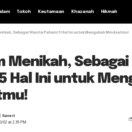
slam
Tokoh
Keutamaan
Khazanah
Hikmah
nikah, Sebagai Wanita Pahami 5 Hal Ini untuk Mengubah Mindsetmu!
 Menikah, Sebagai
5 Hal Ini untuk Me
tmu!
0/02 at 2:39 PM