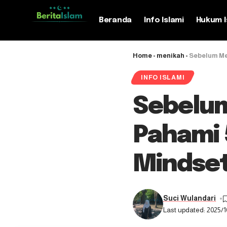
Beranda
Info Islami
Hukum I
Home
-
menikah
-
Sebelum Me
INFO ISLAMI
Sebelum
Pahami 
Mindse
Suci Wulandari
Last updated: 2025/1