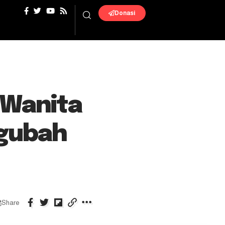
Donasi
 Wanita
ngubah
Share