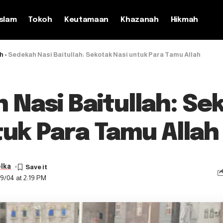
slam
Tokoh
Keutamaan
Khazanah
Hikmah
ah
-
Sedekah Nasi Baitullah: Sekotak Nasi untuk Para Tamu Allah
 Nasi Baitullah: Se
tuk Para Tamu Allah
lka
9/04 at 2:19 PM