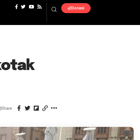
Donasi
kotak
Share