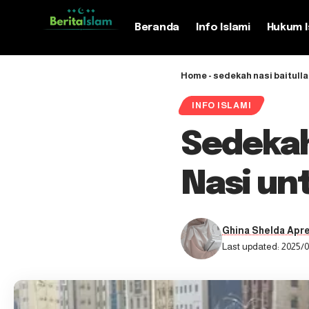
Beranda
Info Islami
Hukum I
Home
-
sedekah nasi baitull
INFO ISLAMI
Sedekah
Nasi un
Ghina Shelda Apre
Last updated: 2025/0