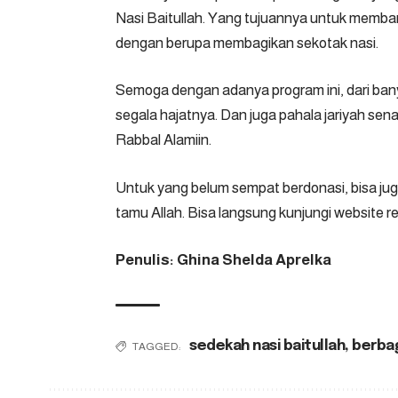
Nasi Baitullah
. Yang tujuannya untuk memban
dengan berupa membagikan sekotak nasi.
Semoga dengan adanya program ini, dari ban
segala hajatnya. Dan juga pahala jariyah sen
Rabbal Alamiin.
Untuk yang belum sempat berdonasi, bisa jug
tamu Allah. Bisa langsung kunjungi website r
Penulis: Ghina Shelda Aprelka
sedekah nasi baitullah
,
berbag
TAGGED: