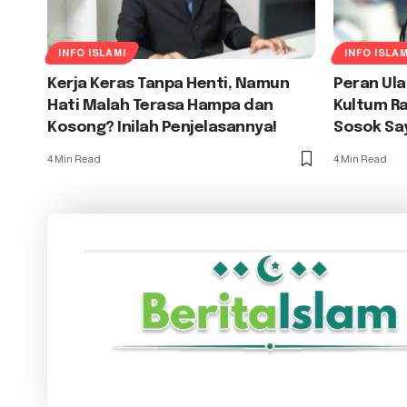
INFO ISLAMI
INFO ISLAM
Kerja Keras Tanpa Henti, Namun
Peran Ul
Hati Malah Terasa Hampa dan
Kultum R
Kosong? Inilah Penjelasannya!
Sosok Sa
4 Min Read
4 Min Read