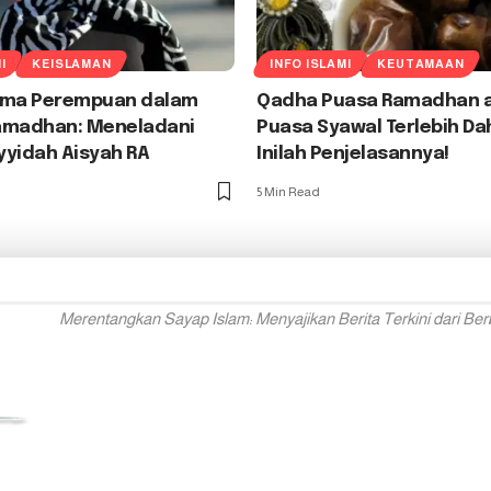
I
KEISLAMAN
INFO ISLAMI
KEUTAMAAN
ama Perempuan dalam
Qadha Puasa Ramadhan 
amadhan: Meneladani
Puasa Syawal Terlebih Da
yyidah Aisyah RA
Inilah Penjelasannya!
5 Min Read
Merentangkan Sayap Islam: Menyajikan Berita Terkini dari Ber