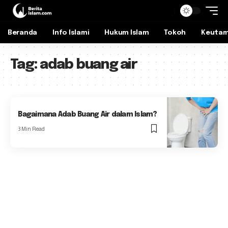
Beranda
Info Islami
Hukum Islam
Tokoh
Keuta
Tag:
adab buang air
Bagaimana Adab Buang Air dalam Islam?
3 Min Read