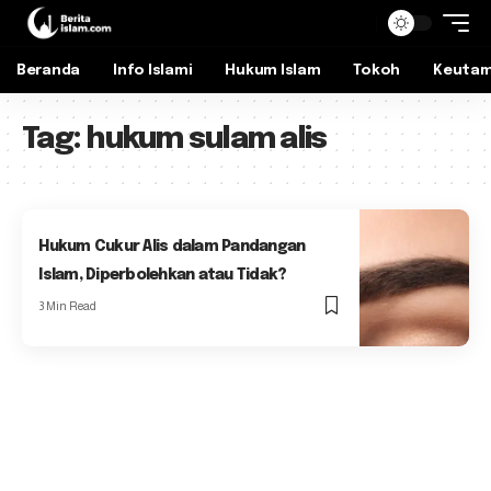
Beranda
Info Islami
Hukum Islam
Tokoh
Keuta
Tag:
hukum sulam alis
Hukum Cukur Alis dalam Pandangan
Islam, Diperbolehkan atau Tidak?
3 Min Read