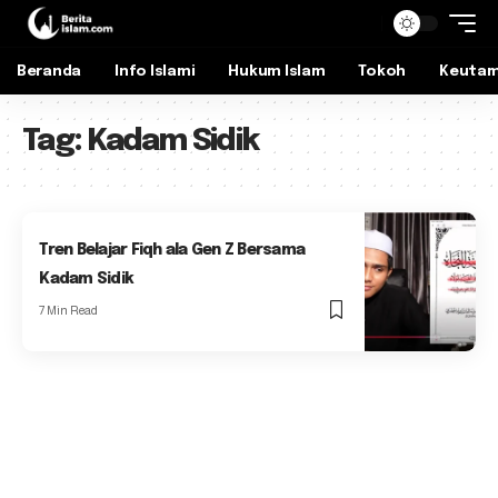
Beranda
Info Islami
Hukum Islam
Tokoh
Keuta
Tag:
Kadam Sidik
Tren Belajar Fiqh ala Gen Z Bersama
Kadam Sidik
7 Min Read