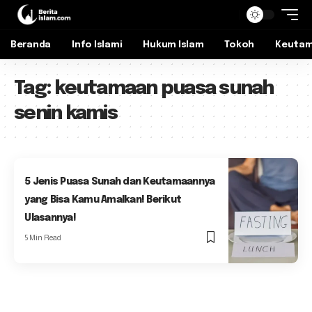
Beranda
Info Islami
Hukum Islam
Tokoh
Keuta
Tag:
keutamaan puasa sunah
senin kamis
5 Jenis Puasa Sunah dan Keutamaannya
yang Bisa Kamu Amalkan! Berikut
Ulasannya!
5 Min Read