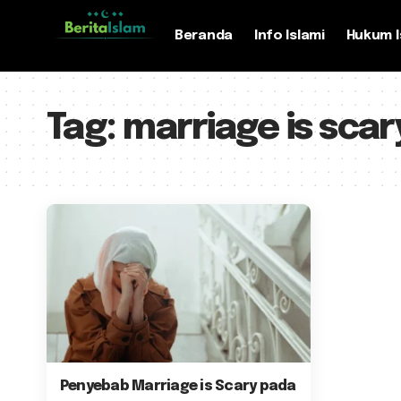
Beranda
Info Islami
Hukum I
Tag:
marriage is scar
Penyebab Marriage is Scary pada