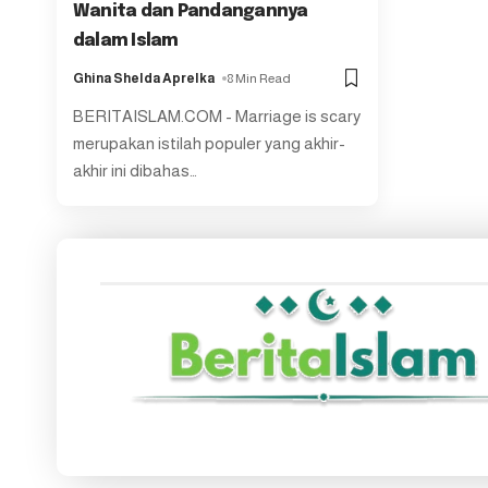
Wanita dan Pandangannya
dalam Islam
Ghina Shelda Aprelka
8 Min Read
BERITAISLAM.COM - Marriage is scary
merupakan istilah populer yang akhir-
akhir ini dibahas
…