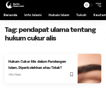
Beranda
Info Islami
Hukum Islam
Tokoh
Keuta
Tag:
pendapat ulama tentang
hukum cukur alis
Hukum Cukur Alis dalam Pandangan
Islam, Diperbolehkan atau Tidak?
3 Min Read