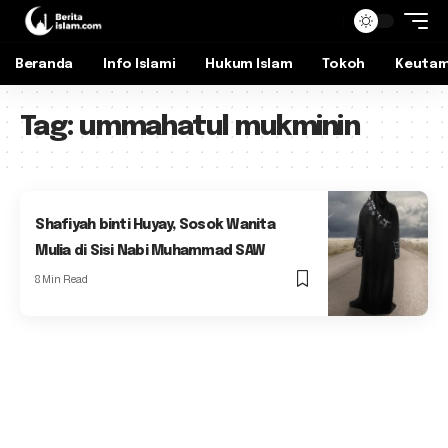
Beranda
Info Islami
Hukum Islam
Tokoh
Keuta
Tag:
ummahatul mukminin
Shafiyah binti Huyay, Sosok Wanita
Mulia di Sisi Nabi Muhammad SAW
8 Min Read