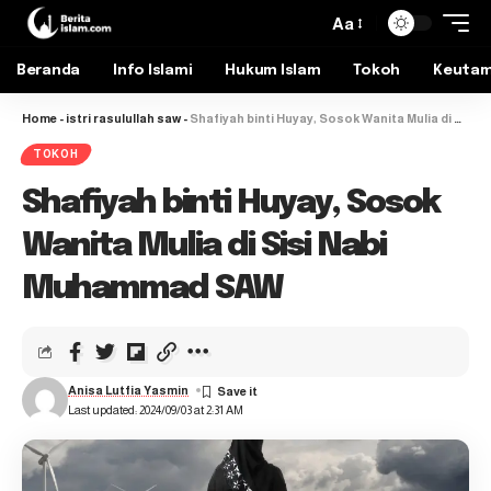
Aa
Beranda
Info Islami
Hukum Islam
Tokoh
Keuta
Home
-
istri rasulullah saw
-
Shafiyah binti Huyay, Sosok Wanita Mulia di Sisi Nabi Muhammad SAW
TOKOH
Shafiyah binti Huyay, Sosok
Wanita Mulia di Sisi Nabi
Muhammad SAW
Anisa Lutfia Yasmin
Last updated: 2024/09/03 at 2:31 AM