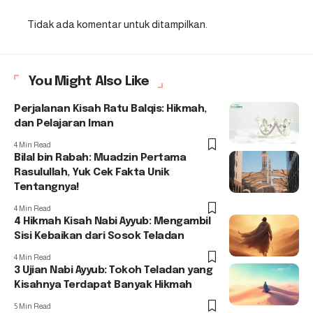
Tidak ada komentar untuk ditampilkan.
You Might Also Like
Perjalanan Kisah Ratu Balqis: Hikmah,
dan Pelajaran Iman
4 Min Read
Bilal bin Rabah: Muadzin Pertama
Rasulullah, Yuk Cek Fakta Unik
Tentangnya!
4 Min Read
4 Hikmah Kisah Nabi Ayyub: Mengambil
Sisi Kebaikan dari Sosok Teladan
4 Min Read
3 Ujian Nabi Ayyub: Tokoh Teladan yang
Kisahnya Terdapat Banyak Hikmah
5 Min Read