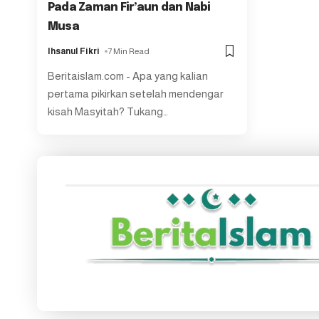
Pada Zaman Fir’aun dan Nabi
Musa
Ihsanul Fikri
7 Min Read
Beritaislam.com - Apa yang kalian
pertama pikirkan setelah mendengar
kisah Masyitah? Tukang
…