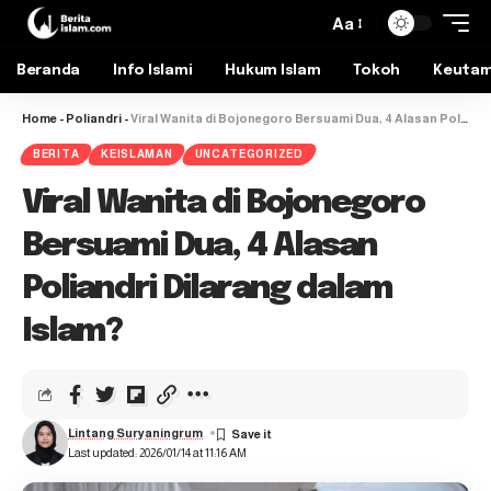
Aa
Beranda
Info Islami
Hukum Islam
Tokoh
Keuta
Home
-
Poliandri
-
Viral Wanita di Bojonegoro Bersuami Dua, 4 Alasan Poliandri Dilarang dalam Islam?
BERITA
KEISLAMAN
UNCATEGORIZED
Viral Wanita di Bojonegoro
Bersuami Dua, 4 Alasan
Poliandri Dilarang dalam
Islam?
Lintang Suryaningrum
Last updated: 2026/01/14 at 11:16 AM