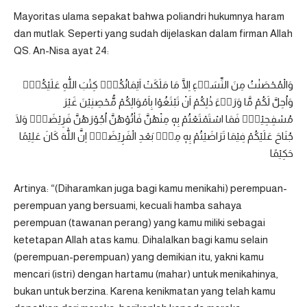
Mayoritas ulama sepakat bahwa poliandri hukumnya haram
dan mutlak. Seperti yang sudah dijelaskan dalam firman Allah
QS. An-Nisa ayat 24
:
وَالْمُحْصَنٰتُ مِنَ النِّسَاۤءِ اِلَّا مَا مَلَكَتْ اَيْمَانُكُمْۚ كِتٰبَ اللّٰهِ عَلَيْكُمْۚ
وَاُحِلَّ لَكُمْ مَّا وَرَاۤءَ ذٰلِكُمْ اَنْ تَبْتَغُوْا بِاَمْوَالِكُمْ مُّحْصِنِيْنَ غَيْرَ
مُسٰفِحِيْنَۗ فَمَا اسْتَمْتَعْتُمْ بِهٖ مِنْهُنَّ فَاٰتُوْهُنَّ اُجُوْرَهُنَّ فَرِيْضَةًۗ وَلَا
جُنَاحَ عَلَيْكُمْ فِيْمَا تَرَاضَيْتُمْ بِهٖ مِنْۢ بَعْدِ الْفَرِيْضَةِۗ اِنَّ اللّٰهَ كَانَ عَلِيْمًا
حَكِيْمًا
Artinya: “(Diharamkan juga bagi kamu menikahi) perempuan-
perempuan yang bersuami, kecuali hamba sahaya
perempuan (tawanan perang) yang kamu miliki sebagai
ketetapan Allah atas kamu. Dihalalkan bagi kamu selain
(perempuan-perempuan) yang demikian itu, yakni kamu
mencari (istri) dengan hartamu (mahar) untuk menikahinya,
bukan untuk berzina. Karena kenikmatan yang telah kamu