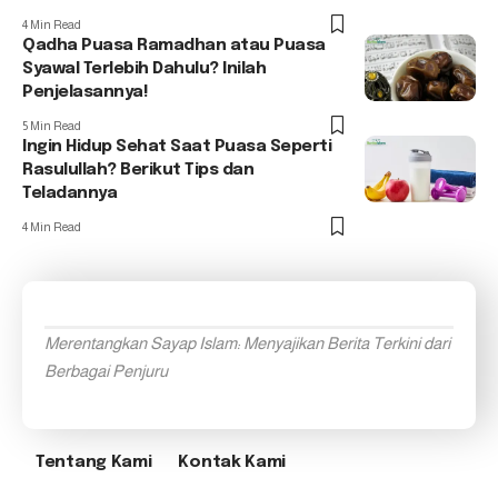
4 Min Read
Qadha Puasa Ramadhan atau Puasa
Syawal Terlebih Dahulu? Inilah
Penjelasannya!
5 Min Read
Ingin Hidup Sehat Saat Puasa Seperti
Rasulullah? Berikut Tips dan
Teladannya
4 Min Read
Merentangkan Sayap Islam: Menyajikan Berita Terkini dari
Berbagai Penjuru
Tentang Kami
Kontak Kami