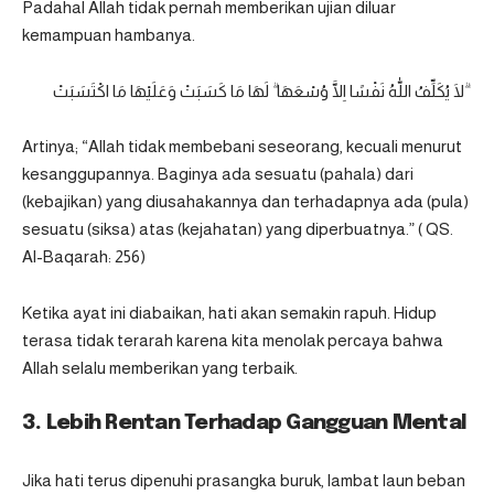
Padahal Allah tidak pernah memberikan ujian diluar
kemampuan hambanya.
لَا يُكَلِّفُ اللّٰهُ نَفْسًا اِلَّا وُسْعَهَا ۗ لَهَا مَا كَسَبَتْ وَعَلَيْهَا مَا اكْتَسَبَتْ ۗ
Artinya; “Allah tidak membebani seseorang, kecuali menurut
kesanggupannya. Baginya ada sesuatu (pahala) dari
(kebajikan) yang diusahakannya dan terhadapnya ada (pula)
sesuatu (siksa) atas (kejahatan) yang diperbuatnya.” ( QS.
Al-Baqarah: 256)
Ketika ayat ini diabaikan, hati akan semakin rapuh. Hidup
terasa tidak terarah karena kita menolak percaya bahwa
Allah selalu memberikan yang terbaik.
3. Lebih Rentan Terhadap Gangguan Mental
Jika hati terus dipenuhi prasangka buruk, lambat laun beban