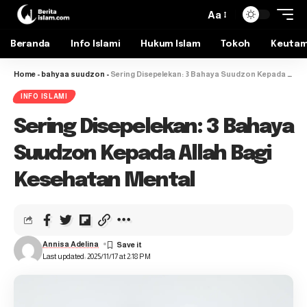
Aa
Beranda
Info Islami
Hukum Islam
Tokoh
Keuta
Home
-
bahyaa suudzon
-
Sering Disepelekan: 3 Bahaya Suudzon Kepada Allah Bagi Kesehatan Mental
INFO ISLAMI
Sering Disepelekan: 3 Bahaya
Suudzon Kepada Allah Bagi
Kesehatan Mental
Annisa Adelina
Last updated: 2025/11/17 at 2:18 PM