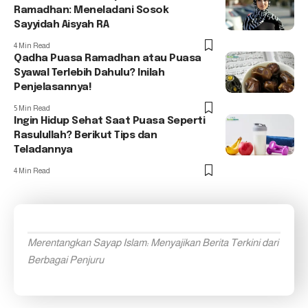
Ramadhan: Meneladani Sosok
Sayyidah Aisyah RA
4 Min Read
Qadha Puasa Ramadhan atau Puasa
Syawal Terlebih Dahulu? Inilah
Penjelasannya!
5 Min Read
Ingin Hidup Sehat Saat Puasa Seperti
Rasulullah? Berikut Tips dan
Teladannya
4 Min Read
Merentangkan Sayap Islam: Menyajikan Berita Terkini dari
Berbagai Penjuru