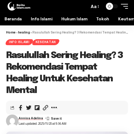
Aa
Beranda
Info Islami
Hukum Islam
Tokoh
Keuta
Home
-
healing
-
Rasulullah Sering Healing? 3 Rekomendasi Tempat Healing Untuk Kesehatan Mental
INFO ISLAMI
KESEHATAN
Rasulullah Sering Healing? 3
Rekomendasi Tempat
Healing Untuk Kesehatan
Mental
Annisa Adelina
Last updated: 2025/11/20 at 9:36 AM