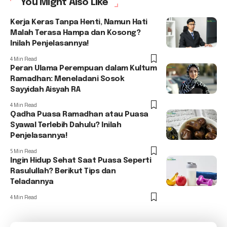
You Might Also Like
Kerja Keras Tanpa Henti, Namun Hati
Malah Terasa Hampa dan Kosong?
Inilah Penjelasannya!
4 Min Read
Peran Ulama Perempuan dalam Kultum
Ramadhan: Meneladani Sosok
Sayyidah Aisyah RA
4 Min Read
Qadha Puasa Ramadhan atau Puasa
Syawal Terlebih Dahulu? Inilah
Penjelasannya!
5 Min Read
Ingin Hidup Sehat Saat Puasa Seperti
Rasulullah? Berikut Tips dan
Teladannya
4 Min Read