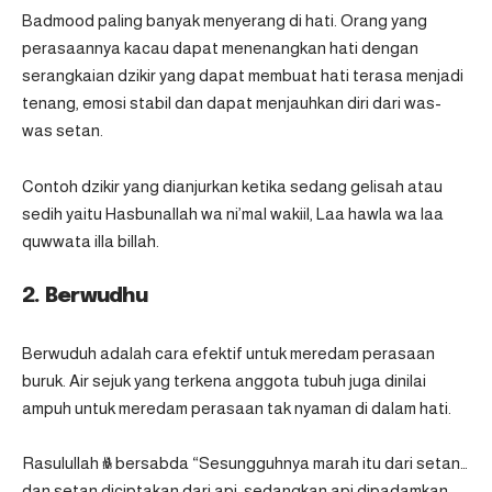
Badmood paling banyak menyerang di hati. Orang yang
perasaannya kacau dapat menenangkan hati dengan
serangkaian dzikir yang dapat membuat hati terasa menjadi
tenang, emosi stabil dan dapat menjauhkan diri dari was-
was setan.
Contoh dzikir yang dianjurkan ketika sedang gelisah atau
sedih yaitu Hasbunallah wa ni’mal wakiil, Laa hawla wa laa
quwwata illa billah.
2. Berwudhu
Berwuduh adalah cara efektif untuk meredam perasaan
buruk. Air sejuk yang terkena anggota tubuh juga dinilai
ampuh untuk meredam perasaan tak nyaman di dalam hati.
Rasulullah ﷺ bersabda “Sesungguhnya marah itu dari setan…
dan setan diciptakan dari api, sedangkan api dipadamkan