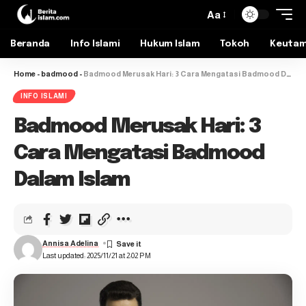
Aa
Beranda
Info Islami
Hukum Islam
Tokoh
Keuta
Home
-
badmood
-
Badmood Merusak Hari: 3 Cara Mengatasi Badmood Dalam Islam
INFO ISLAMI
Badmood Merusak Hari: 3
Cara Mengatasi Badmood
Dalam Islam
Annisa Adelina
Last updated: 2025/11/21 at 2:02 PM