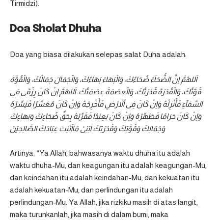
Tirmidzi).
Doa Sholat Dhuha
Doa yang biasa dilakukan selepas salat Duha adalah:
اَللهُمَّ اِنَّ الضُّحَآءَ ضُحَاءُكَ، وَالْبَهَاءَ بَهَاءُكَ، وَالْجَمَالَ جَمَالُكَ، وَالْقُوَّةَ
قُوَّتُكَ، وَالْقُدْرَةَ قُدْرَتُكَ، وَالْعِصْمَةَ عِصْمَتُكَ. اَللهُمَّ اِنْ كَانَ رِزْقَى فِى
السَّمَآءِ فَأَنْزِلْهُ وَاِنْ كَانَ فِى اْلاَرْضِ فَأَخْرِجْهُ وَاِنْ كَانَ مُعَسَّرًا فَيَسِّرْهُ
وَاِنْ كَانَ حَرَامًا فَطَهِّرْهُ وَاِنْ كَانَ بَعِيْدًا فَقَرِّبْهُ بِحَقِّ ضُحَاءِكَ وَبَهَاءِكَ
وَجَمَالِكَ وَقُوَّتِكَ وَقُدْرَتِكَ آتِنِىْ مَآاَتَيْتَ عِبَادَكَ الصَّالِحِيْنَ
Artinya: “Ya Allah, bahwasanya waktu dhuha itu adalah
waktu dhuha-Mu, dan keagungan itu adalah keagungan-Mu,
dan keindahan itu adalah keindahan-Mu, dan kekuatan itu
adalah kekuatan-Mu, dan perlindungan itu adalah
perlindungan-Mu. Ya Allah, jika rizkiku masih di atas langit,
maka turunkanlah, jika masih di dalam bumi, maka