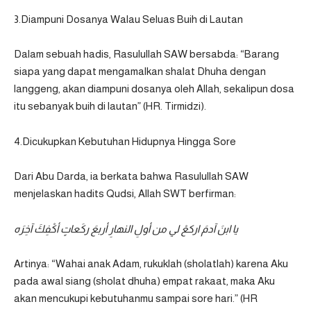
3.Diampuni Dosanya Walau Seluas Buih di Lautan
Dalam sebuah hadis, Rasulullah SAW bersabda: “Barang
siapa yang dapat mengamalkan shalat Dhuha dengan
langgeng, akan diampuni dosanya oleh Allah, sekalipun dosa
itu sebanyak buih di lautan” (HR. Tirmidzi).
4.Dicukupkan Kebutuhan Hidupnya Hingga Sore
Dari Abu Darda, ia berkata bahwa Rasulullah SAW
menjelaskan hadits Qudsi, Allah SWT berfirman:
يا ابنَ آدمَ اركعْ لي من أولِ النهارِ أربعَ ركَعاتٍ أكْفِكَ آخِرَه
Artinya: “Wahai anak Adam, rukuklah (sholatlah) karena Aku
pada awal siang (sholat dhuha) empat rakaat, maka Aku
akan mencukupi kebutuhanmu sampai sore hari.” (HR