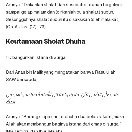
Artinya: “Dirikanlah shalat dari sesudah matahari tergelincir
sampai gelap malam dan (dirikanlah pula shalat) subuh.
Sesungguhnya shalat subuh itu disaksikan (oleh malaikat).
(Qs. Al- Isra (17)’: 78).
Keutamaan Sholat Dhuha
1.Dibangunkan Istana di Surga
Dari Anas bin Malik yang mengatakan bahwa Rasulullah
SAW bersabda,
مَن صلَّى الضّحى ثِنْتَيْ عشرة ركعة بَنى الله له قَصرا من ذَهب في
الجنَّة
Artinya: “Barang siapa sholat dhuha dua belas rakaat, maka
Allah akan membangun baginya istana dari emas di surga.”
(HR Tirmidzi dan Ibnu Majah).