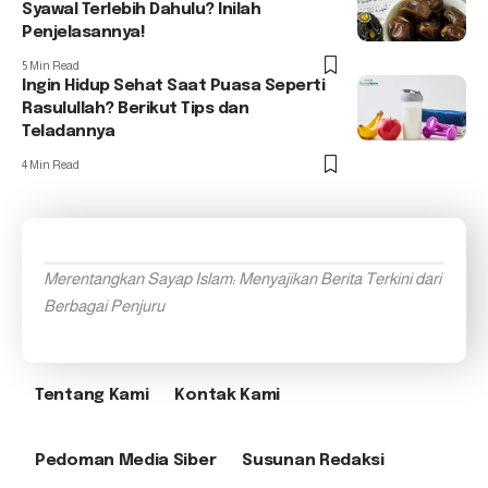
Syawal Terlebih Dahulu? Inilah
Penjelasannya!
5 Min Read
Ingin Hidup Sehat Saat Puasa Seperti
Rasulullah? Berikut Tips dan
Teladannya
4 Min Read
Merentangkan Sayap Islam: Menyajikan Berita Terkini dari
Berbagai Penjuru
Tentang Kami
Kontak Kami
Pedoman Media Siber
Susunan Redaksi