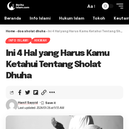
Aa
Beranda
Info Islami
Hukum Islam
Tokoh
Keuta
Home
-
doa sholat dhuha
-
Ini 4 Hal yang Harus Kamu Ketahui Tentang Sholat Dhuha
INFO ISLAMI
HIKMAH
Ini 4 Hal yang Harus Kamu
Ketahui Tentang Sholat
Dhuha
Hanif Sayyid
Last updated: 2024/01/26 at 9:55 AM