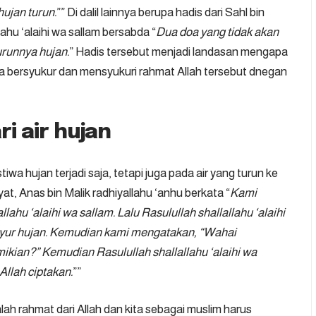
hujan turun.
”” Di dalil lainnya berupa hadis dari Sahl bin
ahu ‘alaihi wa sallam bersabda “
Dua doa yang tidak akan
turunnya hujan.
” Hadis tersebut menjadi landasan mengapa
ya bersyukur dan mensyukuri rahmat Allah tersebut dnegan
i air hujan
iwa hujan terjadi saja, tetapi juga pada air yang turun ke
, Anas bin Malik radhiyallahu ‘anhu berkata “
Kami
ahu ‘alaihi wa sallam. Lalu Rasulullah shallallahu ‘alaihi
uyur hujan. Kemudian kami mengatakan, “Wahai
kian?” Kemudian Rasulullah shallallahu ‘alaihi wa
Allah ciptakan.
””
ah rahmat dari Allah dan kita sebagai muslim harus