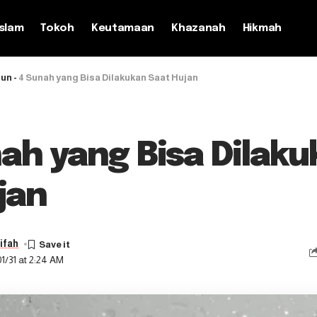
slam
Tokoh
Keutamaan
Khazanah
Hikmah
run
-
4 Sunah yang Bisa Dilakukan Saat Hujan
ah yang Bisa Dilak
jan
ifah
1/31 at 2:24 AM