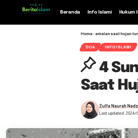
Beranda
Info Islami
Hukum I
Home
-
amalan saat hujan tu
DOA
INFO ISLAMI
4 Sun
Saat Hu
Zulfa Naurah Nadz
Last updated: 2024/0