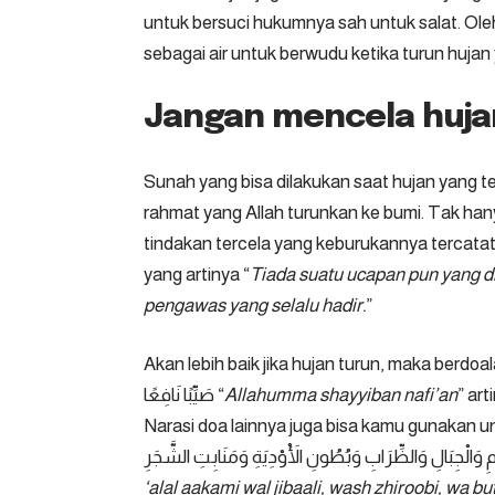
untuk bersuci hukumnya sah untuk salat. Oleh
sebagai air untuk berwudu ketika turun hujan 
Jangan mencela huja
Sunah yang bisa dilakukan saat hujan yang t
rahmat yang Allah turunkan ke bumi. Tak hany
tindakan tercela yang keburukannya tercatat
yang artinya “
Tiada suatu ucapan pun yang d
pengawas yang selalu hadir.
”
Akan lebih baik jika hujan turun, maka berdoalah y
صَيِّبًا نَافِعًا “
Allahumma shayyiban nafi’an
” art
Narasi doa lainnya juga bisa kamu gunakan untuk berdoa saat hujan turun. َلَى
‘alal aakami wal jibaali, wash zhiroobi, wa b