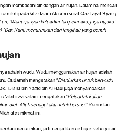
ngan membasahi diri dengan air hujan. Dalam hal mencari
 contoh pada kita dalam Alquran surat Qaaf ayat 9 yang
kan, “Wahai jariyah keluarkanlah pelanaku, juga bajuku”
) “Dan Kami menurunkan dari langit air yang penuh
hujan
utnya adalah wudu. Wudu menggunakan air hujan adalah
. Ibnu Qudamah mengatakan “
Dianjurkan untuk berwudu
as.
” Di sisi lain Yazid bin Al Hadi juga menyampaikan
ahu ‘alaihi wa sallam mengatakan “
Keluarlah kalian
kan oleh Allah sebagai alat untuk bersuci.
” Kemudian
llah atas nikmat ini.
suci dan mensucikan, jadi menjadikan air hujan sebagai air