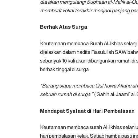
dia akan mengulangi Subhaan al-Malik al-Qud
membuat vokal terakhir menjadi panjang pad
Berhak Atas Surga
Keutamaan membaca Surah Al-Ikhlas selanjut
dijelaskan dalam hadits Rasulullah SAW bah
sebanyak 10 kali akan dibangunkan rumah di s
berhak tinggal di surga.
“Barang siapa membaca Qul huwa Allahu ah
sebuah rumah di surga.”
( Sahih al-Jaami’ al-
Mendapat Syafaat di Hari Pembalasan
Keutamaan membaca surah Al-Ikhlas selanjut
hari pembalasan kelak. Setiap hamba pasti in