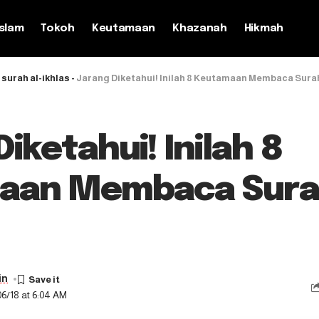
slam
Tokoh
Keutamaan
Khazanah
Hikmah
urah al-ikhlas
-
Jarang Diketahui! Inilah 8 Keutamaan Membaca Surah
iketahui! Inilah 8
aan Membaca Surah
in
6/18 at 6:04 AM