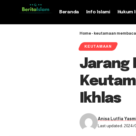
Beranda
Info Islami
Hukum I
Home
-
keutamaan membaca s
KEUTAMAAN
Jarang D
Keutam
Ikhlas
Anisa Lutfia Yasm
Last updated: 2024/0