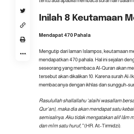
tentu ada apabila membaca surah lain dalam k
Inilah 8 Keutamaan M
Mendapat 470 Pahala
Mengutip dari laman
Islampos
, keutamaan me
mendapatkan 470 pahala. Hal ini sejalan d
seseorang yang membaca Al-Quran akan mend
tersebut akan dikalikan 10. Karena surah Al-I
membacanya dengan ikhlas dan sungguh-su
Rasulullah shallallahu ‘alaihi wasallam bers
Qur’an), maka dia akan mendapat satu kebai
semisalnya. Aku tidak mengatakan alif lâm mîm
dan mîm satu huruf,”
(HR. At-Tirmidzi).