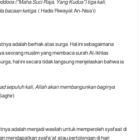
doos (“Maha Suci Raja, Yang Kudus”) tiga kali,
a bacaan ketiga.
( Hadis Riwayat An-Nisa’i)
nya adalah berhak atas surga. Hal ini sebagaimana
wa seorang muslim yang membaca surah Al-Ikhlas
urga, hal ini secara tidak langsung menjelaskan bahwa ia
ad sepuluh kali, Allah akan membangunkan baginya
Saghir)
nya adalah menjadi wasilah untuk memperoleh syafaat di
gin mendapatkan syafa’at atau pertolongan di hari