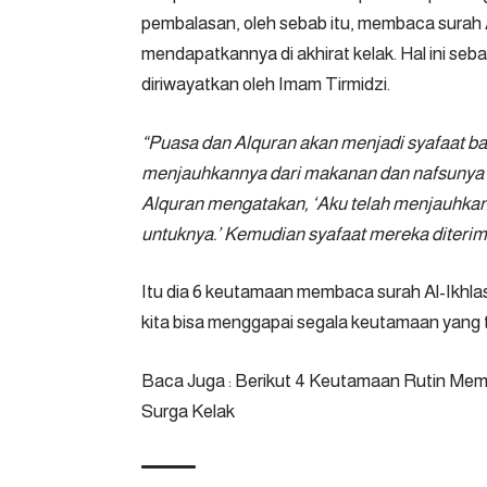
pembalasan, oleh sebab itu, membaca surah Al
mendapatkannya di akhirat kelak. Hal ini se
diriwayatkan oleh Imam Tirmidzi.
“Puasa dan Alquran akan menjadi syafaat ba
menjauhkannya dari makanan dan nafsunya di
Alquran mengatakan, ‘Aku telah menjauhkanny
untuknya.’ Kemudian syafaat mereka diterim
Itu dia 6 keutamaan membaca surah Al-Ikhl
kita bisa menggapai segala keutamaan yang t
Baca Juga :
Berikut 4 Keutamaan Rutin Memb
Surga Kelak