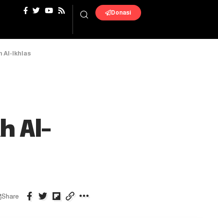
Donasi
 Al-Ikhlas
 Al-
Share