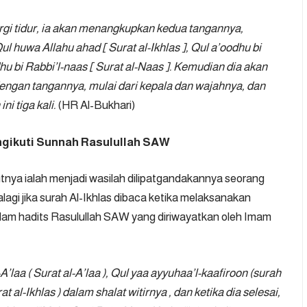
gi tidur, ia akan menangkupkan kedua tangannya,
uwa Allahu ahad [ Surat al-Ikhlas ], Qul a’oodhu bi
dhu bi Rabbi’l-naas [ Surat al-Naas ]. Kemudian dia akan
engan tangannya, mulai dari kepala dan wajahnya, dan
i tiga kali.
(HR Al-Bukhari)
ngikuti Sunnah Rasulullah SAW
nya ialah menjadi wasilah dilipatgandakannya seorang
agi jika surah Al-Ikhlas dibaca ketika melaksanakan
 dalam hadits Rasulullah SAW yang diriwayatkan oleh Imam
aa ( Surat al-A’laa ), Qul yaa ayyuhaa’l-kaafiroon (surah
 al-Ikhlas ) dalam shalat witirnya , dan ketika dia selesai,