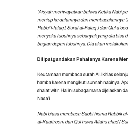
‘Aisyah meriwayatkan bahwa Ketika Nabi per
meniup ke dalamnya dan membacakannya Qul h
Rabbi’l-falaq [ Surat al-Falaq ] dan Qul a’oo
menyeka tubuhnya sebanyak yang dia bisa d
bagian depan tubuhnya. Dia akan melakukan in
Dilipatgandakan Pahalanya Karena Me
Keutamaan membaca surah Al-Ikhlas selanjut
hamba karena mengikuti sunnah nabinya. Apal
shalat witir. Hal ini sebagaimana dijelaskan
Nasa’i
Nabi biasa membaca Sabbi hisma Rabbik al-A’l
al-Kaafiroon) dan Qul huwa Allahu ahad ( Surat